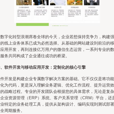
在数字化转型浪潮席卷全球的今天，企业若想保持竞争力，构建
大的线上业务体系已成为必然选择。从基础的网站建设到前沿的
动应用开发，再到连接亿万用户的微信生态运营，一系列专业的
字服务共同构成了企业通往成功的桥梁。
一、软件开发与移动应用开发：定制化的核心引擎
软件开发是构建企业专属数字解决方案的基础。它不仅仅是将功
转化为代码，更是深入理解业务逻辑、优化工作流程、提升运营
率的战略过程。专业的开发团队会根据您的具体需求，无论是复
的企业资源管理（ERP）系统、客户关系管理（CRM）平台，还
行业特定的业务处理工具，提供从架构设计、编码实现到测试部
的全周期服务。