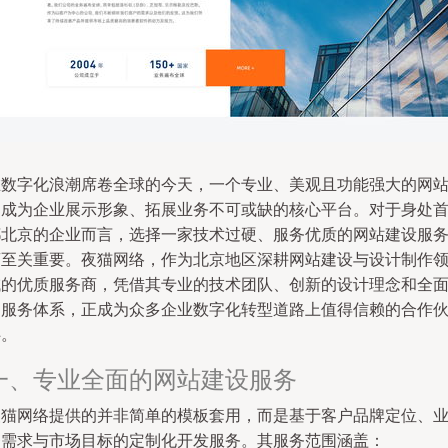
在数字化浪潮席卷全球的今天，一个专业、美观且功能强大的网
已成为企业展示形象、拓展业务不可或缺的核心平台。对于身处
都北京的企业而言，选择一家技术过硬、服务优质的网站建设服
商至关重要。夜猫网络，作为北京地区深耕网站建设与设计制作
域的优质服务商，凭借其专业的技术团队、创新的设计理念和全
的服务体系，正成为众多企业数字化转型道路上值得信赖的合作
伴。
一、专业全面的网站建设服务
夜猫网络提供的并非简单的模板套用，而是基于客户品牌定位、
务需求与市场目标的定制化开发服务。其服务范围涵盖：