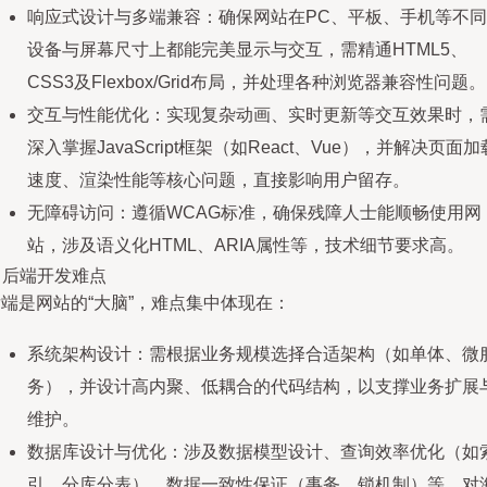
响应式设计与多端兼容：确保网站在PC、平板、手机等不同
设备与屏幕尺寸上都能完美显示与交互，需精通HTML5、
CSS3及Flexbox/Grid布局，并处理各种浏览器兼容性问题。
交互与性能优化：实现复杂动画、实时更新等交互效果时，
深入掌握JavaScript框架（如React、Vue），并解决页面加
速度、渲染性能等核心问题，直接影响用户留存。
无障碍访问：遵循WCAG标准，确保残障人士能顺畅使用网
站，涉及语义化HTML、ARIA属性等，技术细节要求高。
. 后端开发难点
端是网站的“大脑”，难点集中体现在：
系统架构设计：需根据业务规模选择合适架构（如单体、微
务），并设计高内聚、低耦合的代码结构，以支撑业务扩展
维护。
数据库设计与优化：涉及数据模型设计、查询效率优化（如
引、分库分表）、数据一致性保证（事务、锁机制）等，对