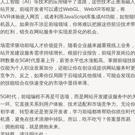
和人工智能（AI）等技术的应用铺平了道路，这些技术正逐渐融入
站开发。前端开发者可以通过WebGL、WebXR等框架，将
R/VR体验嵌入网页，或者利用JavaScript库集成AI功能，如智
天机器人。如果你不涉足前端领域，你将难以把握这些前沿技术
来的红利，错失在网站服务中实现差异化的机会。
市场需求驱动前端人才价值提升。随着企业越来越重视线上业务
网站开发建设服务需求持续增长。根据行业报告，前端开发岗位
招聘数量在5G时代显著上升，薪资水平也水涨船高。掌握前端技
不仅能为个人职业发展加分，还能让你在创业或提供网站服务时
具竞争力。反之，如果你仅局限于后端或其他领域，可能会发现
己的技能组合在快速变化的市场中显得单薄。
在5G时代，前端编程不再是可选项，而是网站开发建设服务中的
键一环。它直接关系到用户体验、技术适配和市场竞争力。无论
是初学者、转型者还是资深开发者，学习前端都将帮助你抓住时
的机遇，避免在技术浪潮中掉队。所以，吃不吃亏？答案显而易
见：拥抱前端，就是拥抱未来。
如若转载，请注明出处：