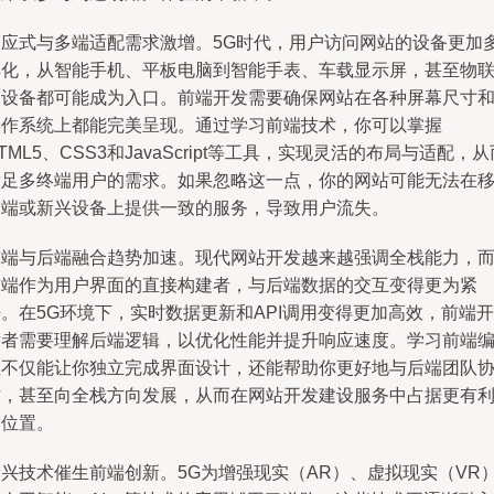
响应式与多端适配需求激增。5G时代，用户访问网站的设备更加
样化，从智能手机、平板电脑到智能手表、车载显示屏，甚至物
网设备都可能成为入口。前端开发需要确保网站在各种屏幕尺寸
操作系统上都能完美呈现。通过学习前端技术，你可以掌握
TML5、CSS3和JavaScript等工具，实现灵活的布局与适配，从
满足多终端用户的需求。如果忽略这一点，你的网站可能无法在
动端或新兴设备上提供一致的服务，导致用户流失。
前端与后端融合趋势加速。现代网站开发越来越强调全栈能力，
前端作为用户界面的直接构建者，与后端数据的交互变得更为紧
。在5G环境下，实时数据更新和API调用变得更加高效，前端开
发者需要理解后端逻辑，以优化性能并提升响应速度。学习前端
程不仅能让你独立完成界面设计，还能帮助你更好地与后端团队
作，甚至向全栈方向发展，从而在网站开发建设服务中占据更有
的位置。
新兴技术催生前端创新。5G为增强现实（AR）、虚拟现实（VR